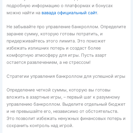
подробную информацию о платформах и бонусах
можно найти на
вавада официальный сайт
.
Не забывайте про управление банкроллом. Определите
заранее сумму, которую готовы потратить, и
придерживайтесь этого лимита. Это поможет
избежать излишних потерь и создаст более
комфортную атмосферу для игры. Пусть азарт
остается развлечением, а не стрессом!
Стратегии управления банкроллом для успешной игры
Определение четкой суммы, которую вы готовы
вложить в азартные игры, – первый шаг к разумному
управлению банкроллом. Выделите отдельный бюджет
и не превышайте его, независимо от обстоятельств.
Это позволит избежать ненужных финансовых потерь и
сохранить контроль над игрой.