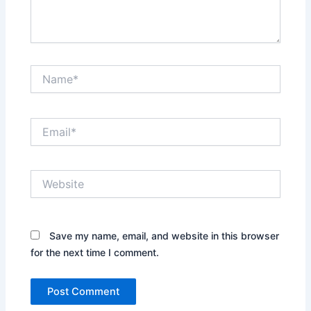
Name*
Email*
Website
Save my name, email, and website in this browser
for the next time I comment.