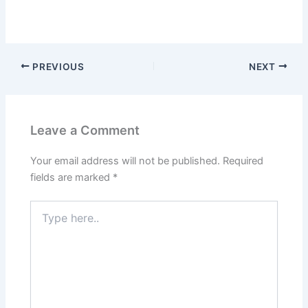
PREVIOUS
NEXT
Leave a Comment
Your email address will not be published.
Required
fields are marked
*
Type
here..