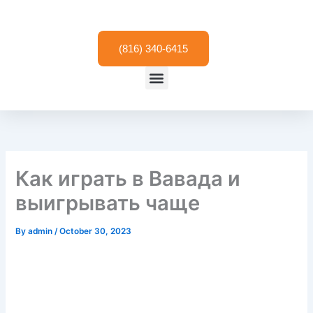
Skip
to
content
(816) 340-6415
Menu
Как играть в Вавада и
выигрывать чаще
By
admin
/
October 30, 2023