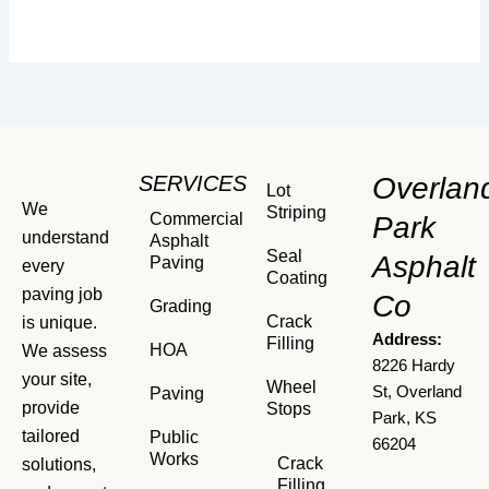
SERVICES
Overlan
Lot
We
Striping
Commercial
Park
understand
Asphalt
Seal
Asphalt
Paving
every
Coating
paving job
Co
Grading
Crack
is unique.
Address:
Filling
HOA
We assess
8226 Hardy
your site,
Wheel
St, Overland
Paving
provide
Stops
Park, KS
tailored
Public
66204
Works
Crack
solutions,
Filling