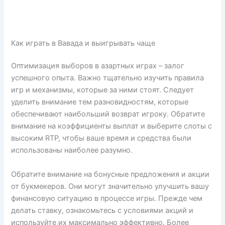
Как играть в Вавада и выигрывать чаще
Оптимизация выборов в азартных играх – залог
успешного опыта. Важно тщательно изучить правила
игр и механизмы, которые за ними стоят. Следует
уделить внимание тем разновидностям, которые
обеспечивают наибольший возврат игроку. Обратите
внимание на коэффициенты выплат и выберите слоты с
высоким RTP, чтобы ваше время и средства были
использованы наиболее разумно.
Обратите внимание на бонусные предложения и акции
от букмекеров. Они могут значительно улучшить вашу
финансовую ситуацию в процессе игры. Прежде чем
делать ставку, ознакомьтесь с условиями акций и
используйте их максимально эффективно. Более